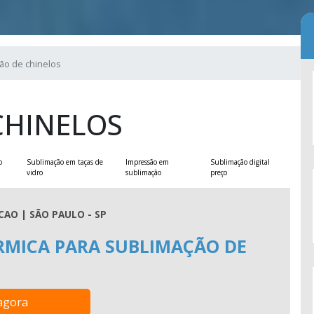
ão de chinelos
CHINELOS
o
Sublimação em taças de
Impressão em
Sublimação digital
vidro
sublimação
preço
AO | SÃO PAULO - SP
RMICA PARA SUBLIMAÇÃO DE
agora