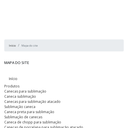
Início
Mapa do site
MAPA DO SITE
Início
Produtos
Canecas para sublimação
Caneca sublimação
Canecas para sublimação atacado
Sublimação caneca
Caneca preta para sublimação
Sublimação de canecas
Caneca de chopp para sublimação
Canecas de porcelana para sublimação atacado